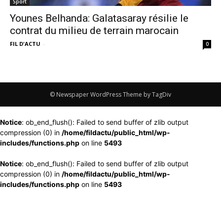
Sport
Younes Belhanda: Galatasaray résilie le
contrat du milieu de terrain marocain
FIL D'ACTU
-
0
© Newspaper WordPress Theme by TagDiv
Notice
: ob_end_flush(): Failed to send buffer of zlib output
compression (0) in
/home/fildactu/public_html/wp-
includes/functions.php
on line
5493
Notice
: ob_end_flush(): Failed to send buffer of zlib output
compression (0) in
/home/fildactu/public_html/wp-
includes/functions.php
on line
5493