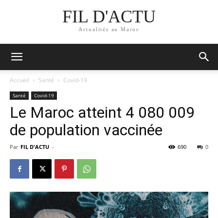
FIL D'ACTU
Actualités au Maroc
Accueil
Santé
Covid-19
Santé
Covid-19
Le Maroc atteint 4 080 009
de population vaccinée
Par
FIL D'ACTU
-
690
0