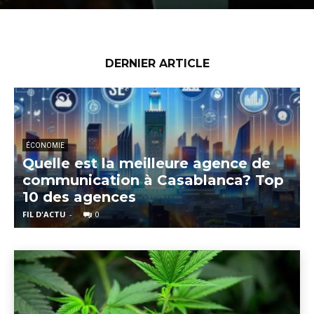
DERNIER ARTICLE
ÉCONOMIE
Quelle est la meilleure agence de
communication à Casablanca? Top
10 des agences
FIL D'ACTU
-
0
F