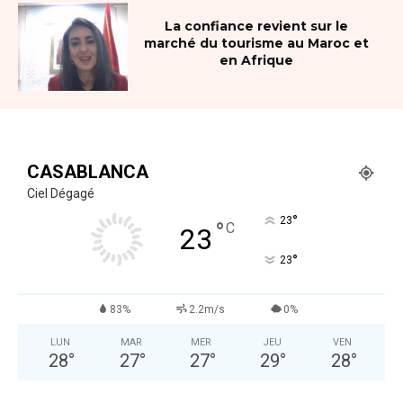
La confiance revient sur le
marché du tourisme au Maroc et
en Afrique
CASABLANCA
Ciel Dégagé
°
23
°
C
23
°
23
83%
2.2m/s
0%
LUN
MAR
MER
JEU
VEN
28
°
27
°
27
°
29
°
28
°