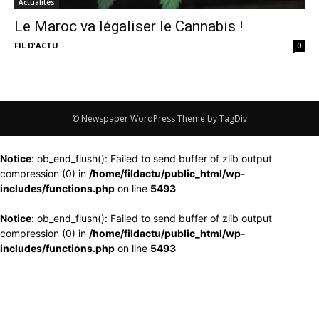
Actualités
Le Maroc va légaliser le Cannabis !
FIL D'ACTU
-
0
© Newspaper WordPress Theme by TagDiv
Notice
: ob_end_flush(): Failed to send buffer of zlib output
compression (0) in
/home/fildactu/public_html/wp-
includes/functions.php
on line
5493
Notice
: ob_end_flush(): Failed to send buffer of zlib output
compression (0) in
/home/fildactu/public_html/wp-
includes/functions.php
on line
5493