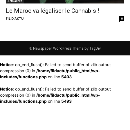
Actualités
Le Maroc va légaliser le Cannabis !
FIL D'ACTU
-
0
© Newspaper WordPress Theme by TagDiv
Notice
: ob_end_flush(): Failed to send buffer of zlib output
compression (0) in
/home/fildactu/public_html/wp-
includes/functions.php
on line
5493
Notice
: ob_end_flush(): Failed to send buffer of zlib output
compression (0) in
/home/fildactu/public_html/wp-
includes/functions.php
on line
5493