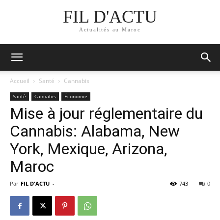
FIL D'ACTU
Actualités au Maroc
Accueil
Santé
Cannabis
Santé
Cannabis
Économie
Mise à jour réglementaire du
Cannabis: Alabama, New
York, Mexique, Arizona,
Maroc
Par
FIL D'ACTU
-
743
0